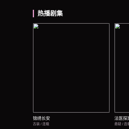
热播剧集
锦绣长安
法医探
古装 / 连载
悬疑 / 连