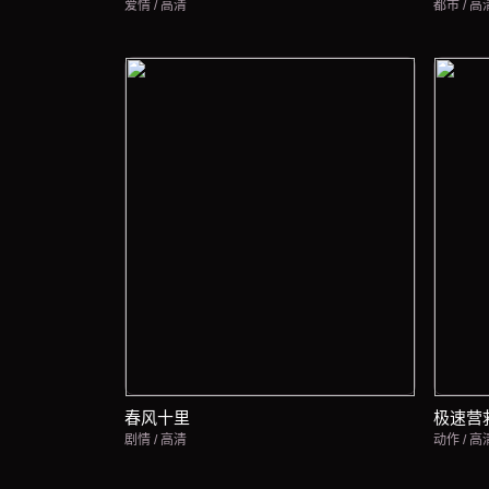
爱情 / 高清
都市 / 高
春风十里
极速营
剧情 / 高清
动作 / 高