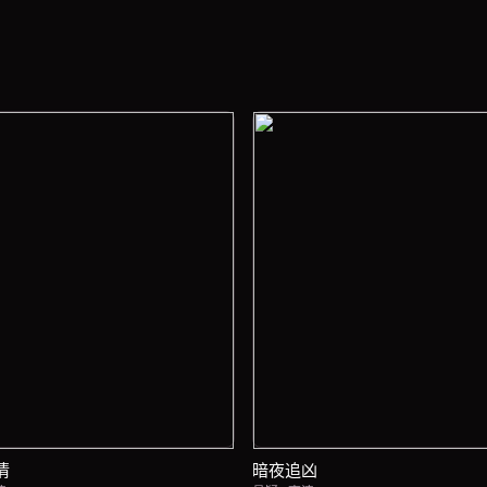
情
暗夜追凶