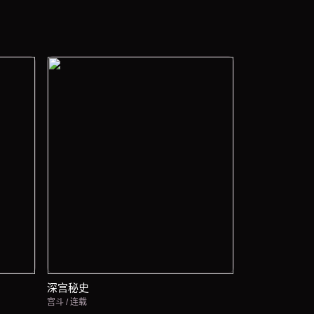
深宫秘史
宫斗 / 连载