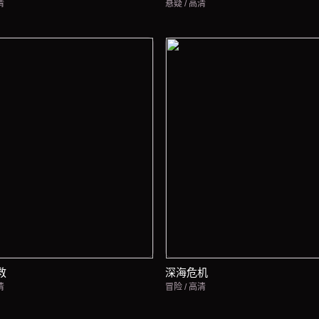
清
悬疑 / 高清
救
深海危机
清
冒险 / 高清